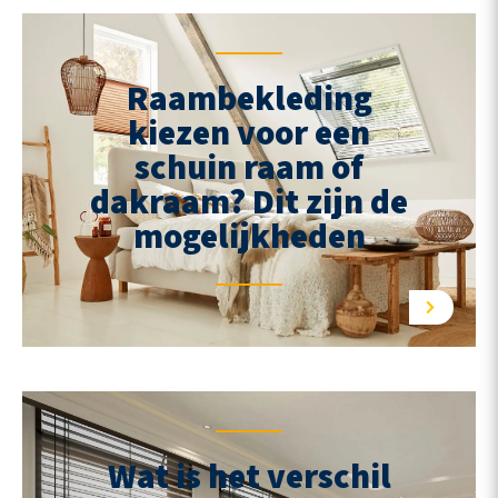
Raambekleding
kiezen voor een
schuin raam of
dakraam? Dit zijn de
mogelijkheden
Wat is het verschil